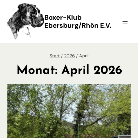
Zum
Inhalt
Boxer-Klub
springen
Ebersburg/Rhön E.V.
Start
/
2026
/
April
Monat: April 2026