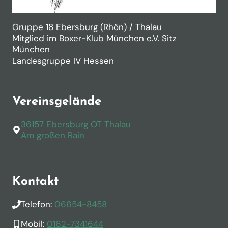
Gruppe 18 Ebersburg (Rhön) / Thalau
Mitglied im Boxer-Klub München e.V. Sitz
München
Landesgruppe IV Hessen
Vereinsgelände
36157 Ebersburg OT Thalau
Am großen Rain
Kontakt
Telefon:
06654-8458
Mobil:
0162-7341644