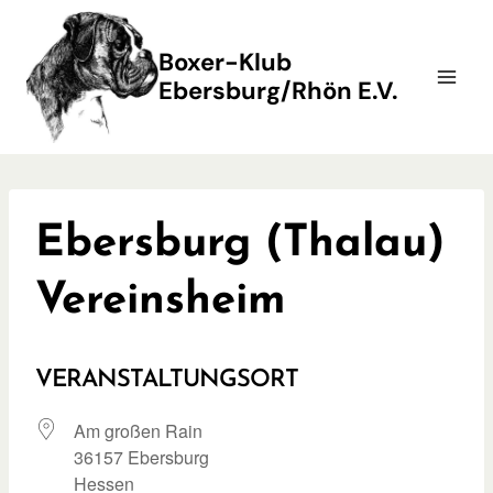
Zum
Inhalt
Boxer-Klub
springen
Ebersburg/Rhön E.V.
Ebersburg (Thalau)
Vereinsheim
VERANSTALTUNGSORT
Am großen Rain
36157 Ebersburg
Hessen