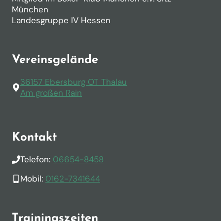
München
Landesgruppe IV Hessen
Vereinsgelände
36157 Ebersburg OT Thalau
Am großen Rain
Kontakt
Telefon:
06654-8458
Mobil:
0162-7341644
Trainingszeiten