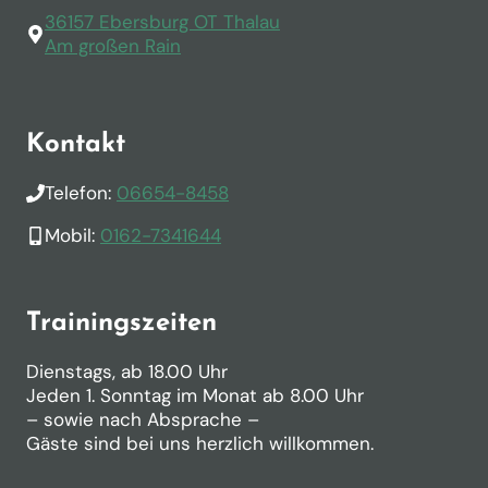
r
36157 Ebersburg OT Thalau
d
Am großen Rain
e
n
.
Kontakt
Telefon:
06654-8458
Mobil:
0162-7341644
Trainingszeiten
Dienstags, ab 18.00 Uhr
Jeden 1. Sonntag im Monat ab 8.00 Uhr
– sowie nach Absprache –
Gäste sind bei uns herzlich willkommen.