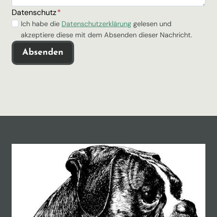
Datenschutz
*
H
Ich habe die
Datenschutzerklärung
gelesen und
akzeptiere diese mit dem Absenden dieser Nachricht.
i
e
Absenden
r
k
a
n
n
d
e
r
D
a
t
e
n