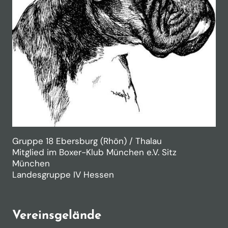
s
c
h
u
t
z
a
k
z
e
p
Gruppe 18 Ebersburg (Rhön) / Thalau
t
Mitglied im Boxer-Klub München e.V. Sitz
i
München
e
Landesgruppe IV Hessen
r
t
w
Vereinsgelände
e