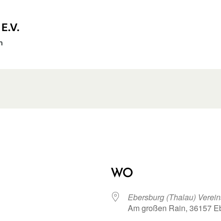
E.V.
n
WO
Ebersburg (Thalau) Verei
Am großen Rain, 36157 E