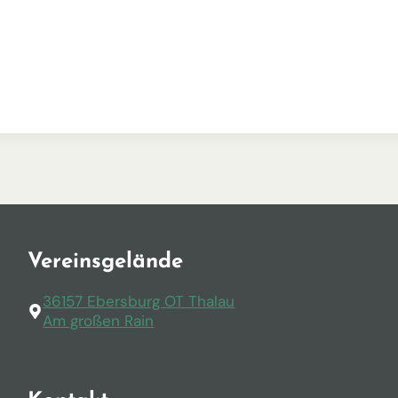
 Kalender
iCalendar
Vereinsgelände
36157 Ebersburg OT Thalau
Am großen Rain