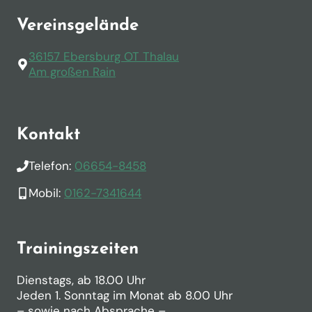
Vereinsgelände
36157 Ebersburg OT Thalau
Am großen Rain
Kontakt
Telefon:
06654-8458
Mobil:
0162-7341644
Trainingszeiten
Dienstags, ab 18.00 Uhr
Jeden 1. Sonntag im Monat ab 8.00 Uhr
– sowie nach Absprache –