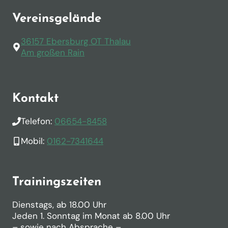
Vereinsgelände
36157 Ebersburg OT Thalau
Am großen Rain
Kontakt
Telefon:
06654-8458
Mobil:
0162-7341644
Trainingszeiten
Dienstags, ab 18.00 Uhr
Jeden 1. Sonntag im Monat ab 8.00 Uhr
– sowie nach Absprache –