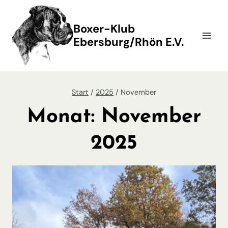
Zum
Inhalt
Boxer-Klub
springen
Ebersburg/Rhön E.V.
Start
/
2025
/
November
Monat: November
2025